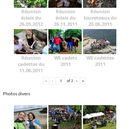
Réunion
Réunion
Réunion
éclais du
éclais du
louveteaux du
26.05.2012
26.11.2011
20.06.2011
Réunion
WE cadets
WE cadettes
cadettes du
2011
2011
11.06.2011
«
‹
of
2
›
»
Photos divers