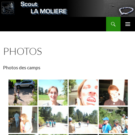
Aller
au
contenu
Recherche
Scout LA MOLIERE
MENU
PRINCI
PHOTOS
Photos des camps