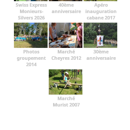
Swiss Express
40ème
Apéro
Monieurs-
anniversaire
inauguration
Silvers 2026
cabane 2017
Photos
Marché
30ème
groupement
Cheyres 2012
anniversaire
2014
Marché
Murist 2007