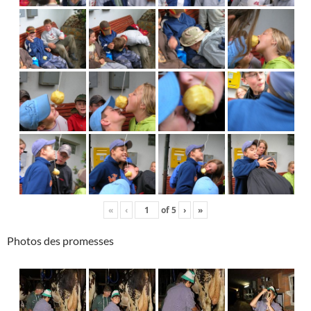
«
‹
of
5
›
»
Photos des promesses