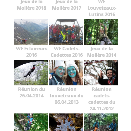
Jeux de la
Jeux de la
WE
Molière 2018
Molière 2017
Louveteaux-
Lutins 2016
WE Eclaireurs
WE Cadets-
Jeux de la
2016
Cadettes 2016
Molière 2014
Réunion du
Réunion
Réunion
26.04.2014
louveteaux du
cadets-
06.04.2013
cadettes du
24.11.2012