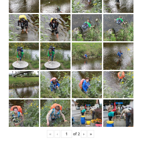
«
‹
of
2
›
»