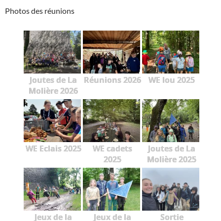
Photos des réunions
Joutes de La
Réunions 2026
WE lou 2025
Molière 2026
WE Eclais 2025
WE cadets
Joutes de La
2025
Molière 2025
Jeux de la
Jeux de la
Sortie