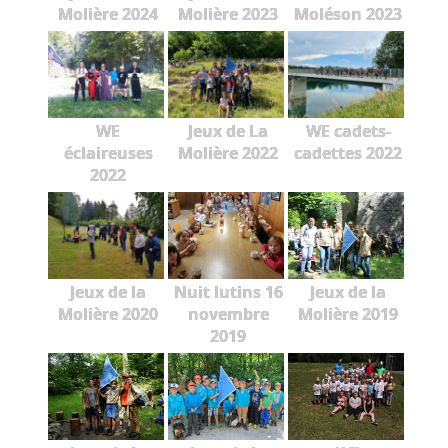
Molière 2024
Molière 2023
Moléson 2023
WE
Jeux de La
WE cadets-
éclaireuses
Molière 2022
cadettes 2022
2022
Jeux de la
Nuit lutins 16
Jeux de la
Molière 2020
novembre
Molière 2019
2019