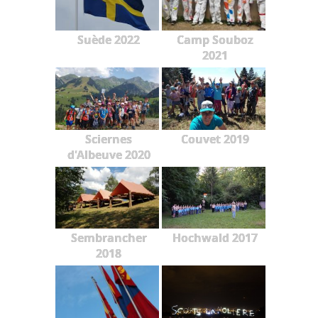
Suède 2022
Camp Souboz
2021
Sciernes
Couvet 2019
d'Albeuve 2020
Sembrancher
Hochwald 2017
2018