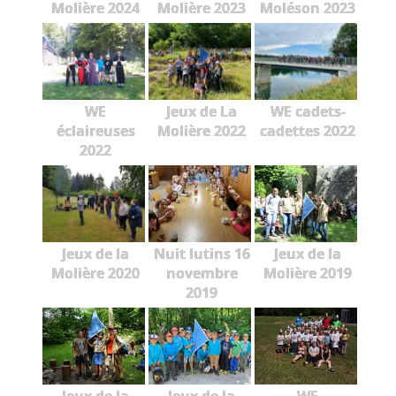
Molière 2024
Molière 2023
Moléson 2023
WE
Jeux de La
WE cadets-
éclaireuses
Molière 2022
cadettes 2022
2022
Jeux de la
Nuit lutins 16
Jeux de la
Molière 2020
novembre
Molière 2019
2019