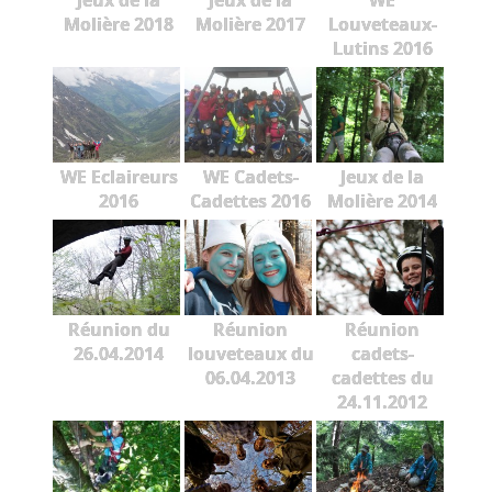
Jeux de la
Jeux de la
WE
Molière 2018
Molière 2017
Louveteaux-
Lutins 2016
WE Eclaireurs
WE Cadets-
Jeux de la
2016
Cadettes 2016
Molière 2014
Réunion du
Réunion
Réunion
26.04.2014
louveteaux du
cadets-
06.04.2013
cadettes du
24.11.2012