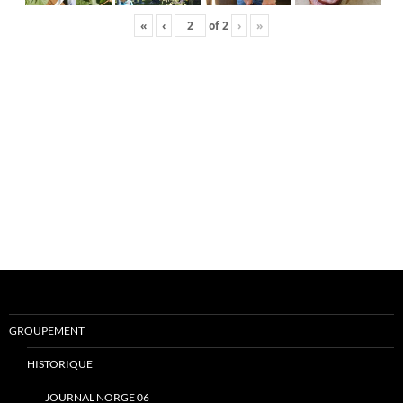
«
‹
of
2
›
»
GROUPEMENT
HISTORIQUE
JOURNAL NORGE 06