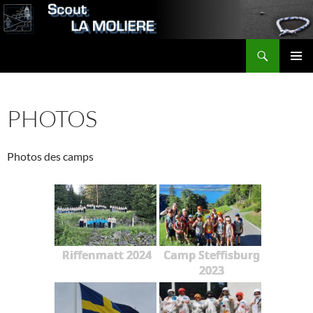
Aller
au
contenu
Recherche
Scout LA MOLIERE
MENU
PRINCI
PHOTOS
Photos des camps
Riffenmatt 2024
Camp Steffisburg
2023