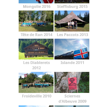
Mongolie 2016
Steffisburg 2015
Tête de Ran 2014
Les Paccots 2013
Les Diablerets
Islande 2011
2012
Froideville 2010
Sciernes
d'Albeuve 2009