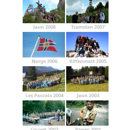
Jaun 2008
Tramelan 2007
Norge 2006
Riffenmatt 2005
Les Paccots 2004
Jaun 2003
Couvet 2002
Panex 2001