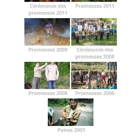
Cérémonie des
Promesses 2011
promesses 2011
Promesses 2009
Cérémonie des
promesses 2008
Promesses 2008
Promesses 2006
Panex 2001