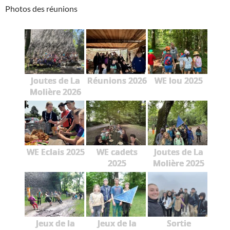
Photos des réunions
Joutes de La
Réunions 2026
WE lou 2025
Molière 2026
WE Eclais 2025
WE cadets
Joutes de La
2025
Molière 2025
Jeux de la
Jeux de la
Sortie