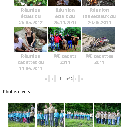
Réunion
Réunion
Réunion
éclais du
éclais du
louveteaux du
26.05.2012
26.11.2011
20.06.2011
Réunion
WE cadets
WE cadettes
cadettes du
2011
2011
11.06.2011
«
‹
of
2
›
»
Photos divers