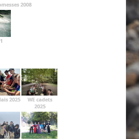
omesses 2008
1
lais 2025
WE cadets
2025