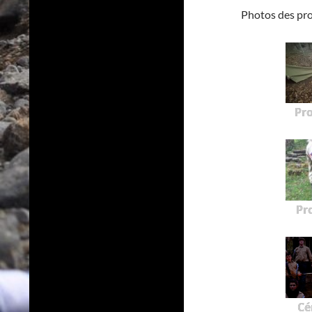
Photos des pr
Pr
Pr
Cé