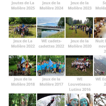
Joutes de La
Jeux de la
Jeux de la
S
Molière 2025
Molière 2024
Molière 2023
Molés
Jeux de La
WE cadets-
Jeux de la
Nuit 
Molière 2022
cadettes 2022
Molière 2020
nov
2
Jeux de la
Jeux de la
WE
WE Ec
Molière 2018
Molière 2017
Louveteaux-
2
Lutins 2016