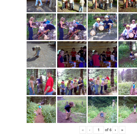
«
‹
of
6
›
»