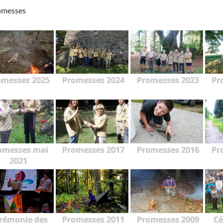
omesses
omesses 2025
Promesses 2024
Promesses 2023
Pr
omesses mai
Promesses 2017
Promesses 2016
Pr
2021
rémonie des
Promesses 2011
Promesses 2009
Cé