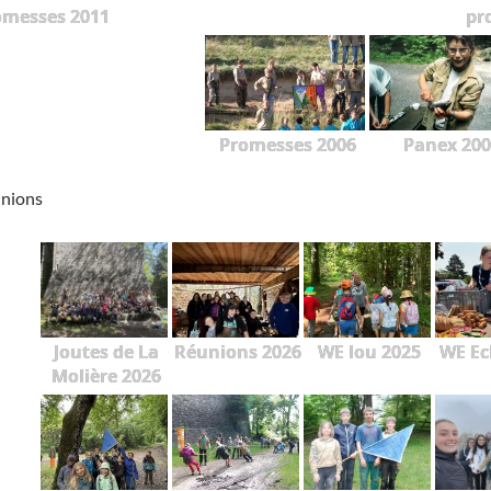
omesses 2011
pr
Promesses 2006
Panex 200
unions
Joutes de La
Réunions 2026
WE lou 2025
WE Ec
Molière 2026