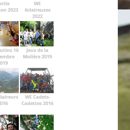
ortie
WE
on 2023
éclaireuses
2022
lutins 16
Jeux de la
embre
Molière 2019
019
laireurs
WE Cadets-
016
Cadettes 2016