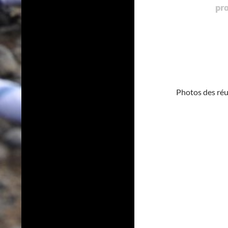
pr
Photos des ré