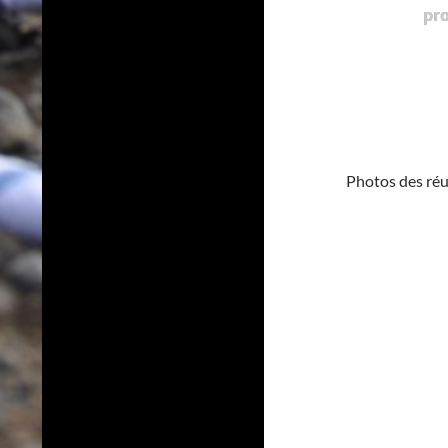
pr
Photos des ré