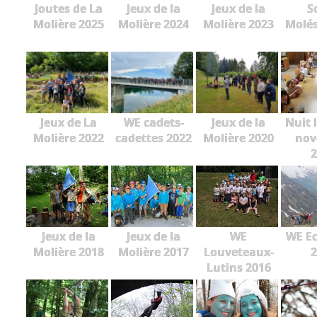
Joutes de La
Jeux de la
Jeux de la
S
Molière 2025
Molière 2024
Molière 2023
Molés
Jeux de La
WE cadets-
Jeux de la
Nuit 
Molière 2022
cadettes 2022
Molière 2020
nov
2
Jeux de la
Jeux de la
WE
WE Ec
Molière 2018
Molière 2017
Louveteaux-
2
Lutins 2016