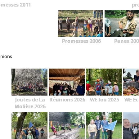
omesses 2011
pr
Promesses 2006
Panex 200
unions
Joutes de La
Réunions 2026
WE lou 2025
WE Ec
Molière 2026