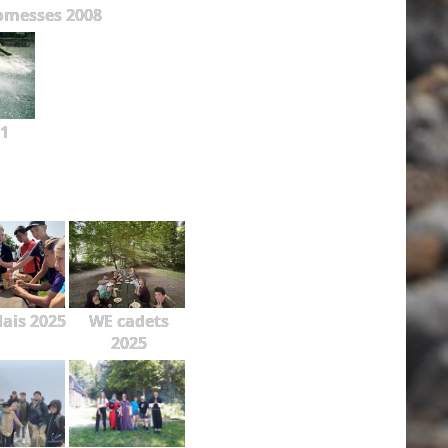
omesses 2008
1
lais 2025
WE cadets
2025