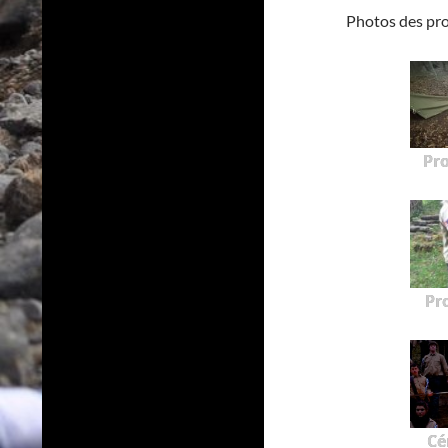
Photos des pr
Pr
Pr
Cé