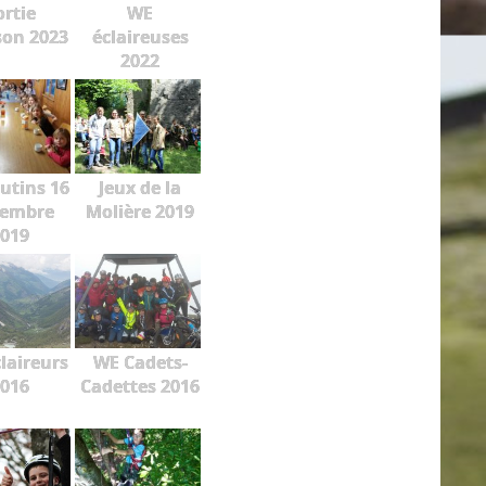
ortie
WE
on 2023
éclaireuses
2022
lutins 16
Jeux de la
embre
Molière 2019
019
laireurs
WE Cadets-
016
Cadettes 2016