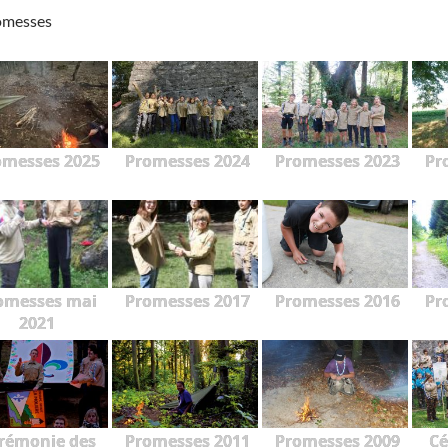
omesses
omesses 2025
Promesses 2024
Promesses 2023
Pr
omesses mai
Promesses 2017
Promesses 2016
Pr
2021
rémonie des
Promesses 2011
Promesses 2009
Cé