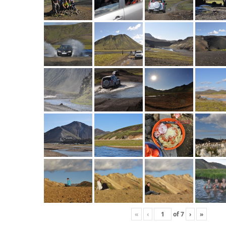
«
‹
of
7
›
»