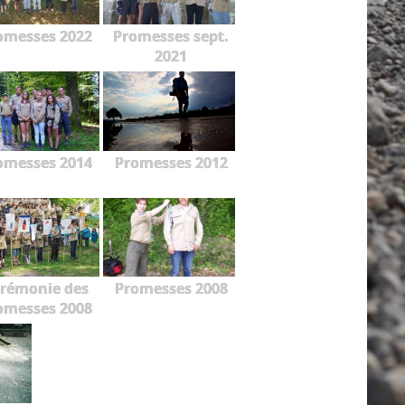
omesses 2022
Promesses sept.
2021
omesses 2014
Promesses 2012
rémonie des
Promesses 2008
omesses 2008