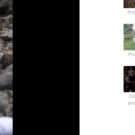
Pr
Pr
Cé
pr