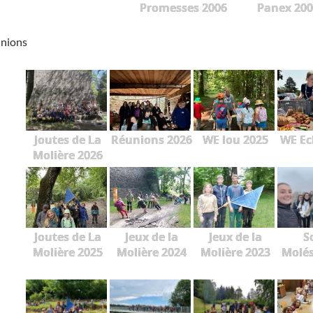
Promesses 2006
Panex 200
unions
Joutes de La
Réunions 2026
WE lou 2025
WE Ec
Molière 2026
Joutes de La
Jeux de la
Jeux de la
S
Molière 2025
Molière 2024
Molière 2023
Molés