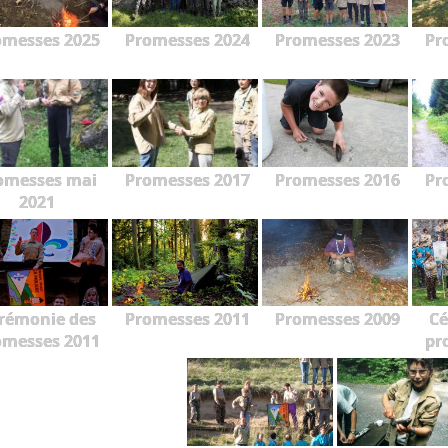
omesses 2025
Promesses 2024
Promesses 2023
Pr
omesses mai
Promesses 2017
Promesses 2016
Pr
2021
rémonie des
Promesses 2011
Promesses 2009
Cé
omesses 2011
pr