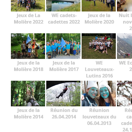
Jeux de La
WE cadets-
Jeux de la
Nuit 
Molière 2022
cadettes 2022
Molière 2020
nov
2
Jeux de la
Jeux de la
WE
WE Ec
Molière 2018
Molière 2017
Louveteaux-
2
Lutins 2016
Jeux de la
Réunion du
Réunion
Ré
Molière 2014
26.04.2014
louveteaux du
ca
06.04.2013
cade
24.