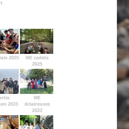
1
lais 2025
WE cadets
2025
ortie
WE
on 2023
éclaireuses
2022