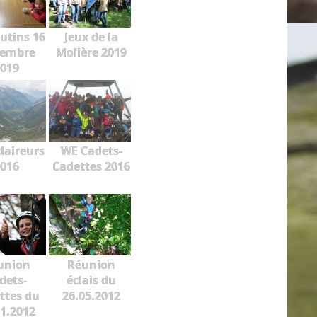
lutins 16
Jeux de la
embre
Molière 2019
019
laireurs
WE Cadets-
016
Cadettes 2016
union
Réunion
dets-
éclais du
ttes du
26.05.2012
11.2012