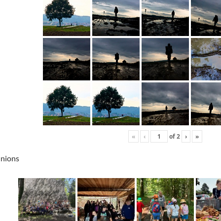
«
‹
of
2
›
»
unions