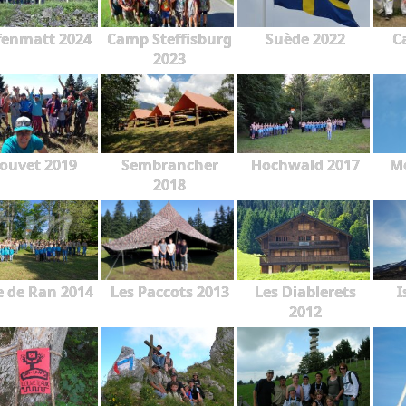
fenmatt 2024
Camp Steffisburg
Suède 2022
C
2023
ouvet 2019
Sembrancher
Hochwald 2017
Mo
2018
e de Ran 2014
Les Paccots 2013
Les Diablerets
I
2012