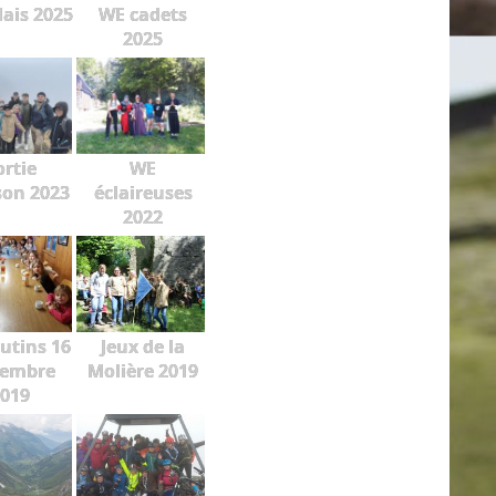
lais 2025
WE cadets
2025
ortie
WE
on 2023
éclaireuses
2022
lutins 16
Jeux de la
embre
Molière 2019
019