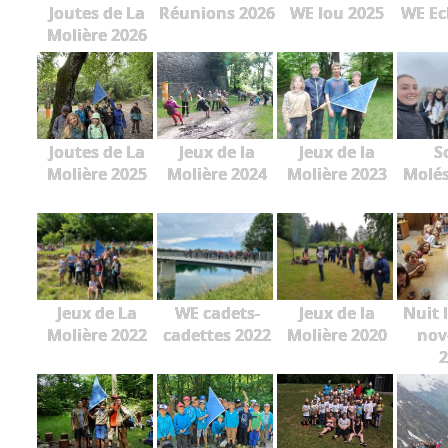
Joutes de La
Réunions 2026
WE lou 2025
WE Ec
Molière 2026
Joutes de La
Jeux de la
Jeux de la
S
Molière 2025
Molière 2024
Molière 2023
Molés
Jeux de La
WE cadets-
Jeux de la
Nuit 
Molière 2022
cadettes 2022
Molière 2020
nov
2