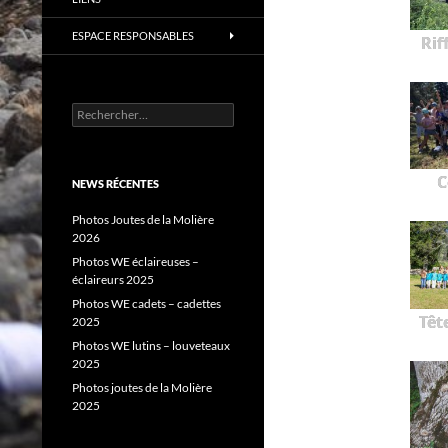
ESPACE RESPONSABLES
Rif
Rechercher :
C
NEWS RÉCENTES
Photos Joutes de la Molière
2026
Photos WE éclaireuses –
éclaireurs 2025
Photos WE cadets – cadettes
Têt
2025
Photos WE lutins – louveteaux
2025
Photos joutes de la Molière
2025