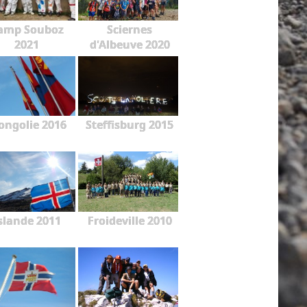
amp Souboz
Sciernes
2021
d'Albeuve 2020
ngolie 2016
Steffisburg 2015
slande 2011
Froideville 2010