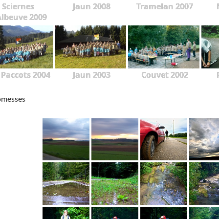
Sciernes
Jaun 2008
Tramelan 2007
Albeuve 2009
 Paccots 2004
Jaun 2003
Couvet 2002
omesses