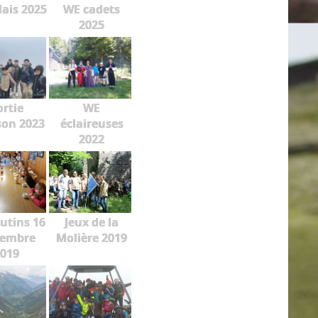
lais 2025
WE cadets
2025
ortie
WE
on 2023
éclaireuses
2022
lutins 16
Jeux de la
embre
Molière 2019
019