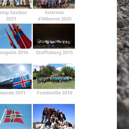
amp Souboz
Sciernes
2021
d'Albeuve 2020
ngolie 2016
Steffisburg 2015
slande 2011
Froideville 2010