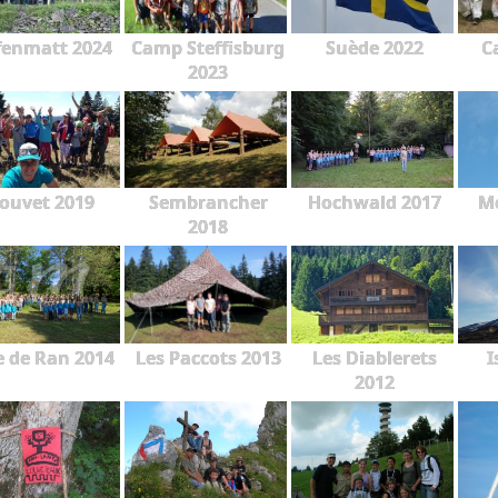
fenmatt 2024
Camp Steffisburg
Suède 2022
C
2023
ouvet 2019
Sembrancher
Hochwald 2017
Mo
2018
e de Ran 2014
Les Paccots 2013
Les Diablerets
I
2012