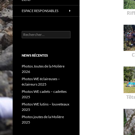
ESPACE RESPONSABLES
Rif
Rechercher :
C
NEWS RÉCENTES
Photos Joutes de la Molière
2026
Photos WE éclaireuses –
éclaireurs 2025
Photos WE cadets – cadettes
Têt
2025
Photos WE lutins – louveteaux
2025
Photos joutes de la Molière
2025