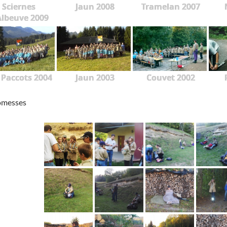
Sciernes
Jaun 2008
Tramelan 2007
Albeuve 2009
 Paccots 2004
Jaun 2003
Couvet 2002
omesses