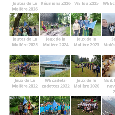
Joutes de La
Réunions 2026
WE lou 2025
WE Ec
Molière 2026
Joutes de La
Jeux de la
Jeux de la
S
Molière 2025
Molière 2024
Molière 2023
Molés
Jeux de La
WE cadets-
Jeux de la
Nuit 
Molière 2022
cadettes 2022
Molière 2020
nov
2