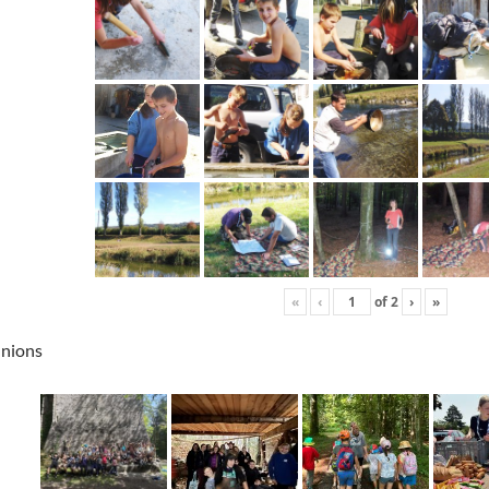
«
‹
of
2
›
»
unions