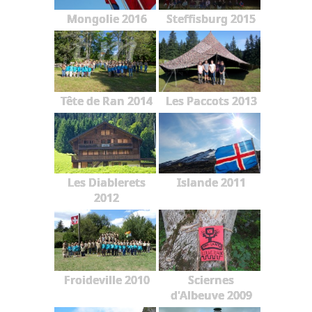
Mongolie 2016
Steffisburg 2015
Tête de Ran 2014
Les Paccots 2013
Les Diablerets
Islande 2011
2012
Froideville 2010
Sciernes
d'Albeuve 2009