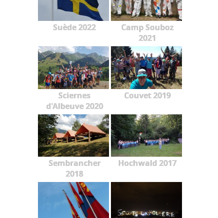
Suède 2022
Camp Souboz
2021
Sciernes
Couvet 2019
d'Albeuve 2020
Sembrancher
Hochwald 2017
2018