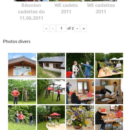
Réunion
WE cadets
WE cadettes
cadettes du
2011
2011
11.06.2011
«
‹
of
2
›
»
Photos divers