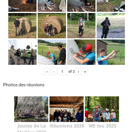
«
‹
of
2
›
»
Photos des réunions
Joutes de La
Réunions 2026
WE lou 2025