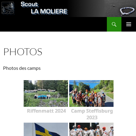
Aller
au
contenu
Recherche
Scout LA MOLIERE
MENU
PRINCI
PHOTOS
Photos des camps
Riffenmatt 2024
Camp Steffisburg
2023