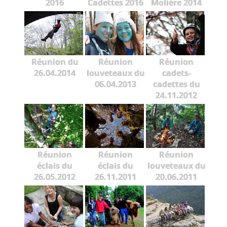
2016
Cadettes 2016
Molière 2014
Réunion du
Réunion
Réunion
26.04.2014
louveteaux du
cadets-
06.04.2013
cadettes du
24.11.2012
Réunion
Réunion
Réunion
éclais du
éclais du
louveteaux du
26.05.2012
26.11.2011
20.06.2011