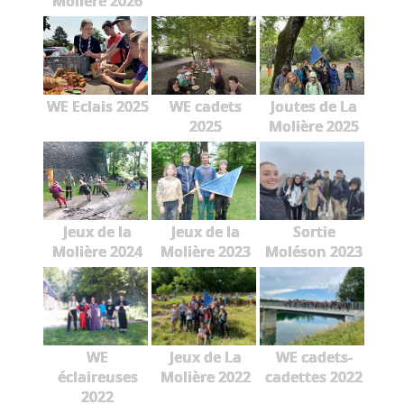
Molière 2026
WE Eclais 2025
WE cadets
Joutes de La
2025
Molière 2025
Jeux de la
Jeux de la
Sortie
Molière 2024
Molière 2023
Moléson 2023
WE
Jeux de La
WE cadets-
éclaireuses
Molière 2022
cadettes 2022
2022