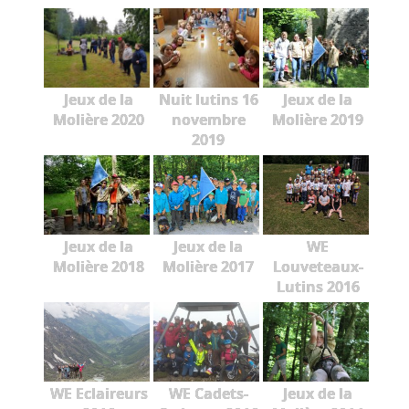
Jeux de la
Nuit lutins 16
Jeux de la
Molière 2020
novembre
Molière 2019
2019
Jeux de la
Jeux de la
WE
Molière 2018
Molière 2017
Louveteaux-
Lutins 2016
WE Eclaireurs
WE Cadets-
Jeux de la