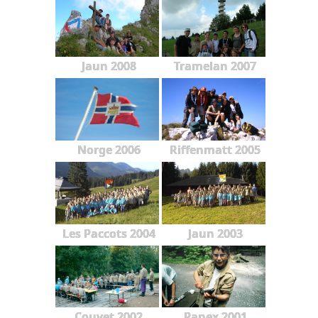
Jaun 2008
Tramelan 2007
Norge 2006
Riffenmatt 2005
Les Paccots 2004
Jaun 2003
Couvet 2002
Panex 2001