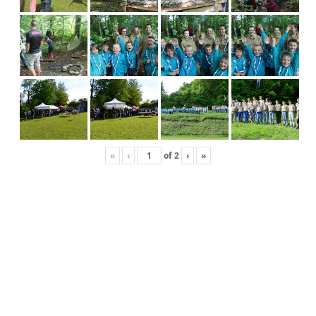
«
‹
of
2
›
»