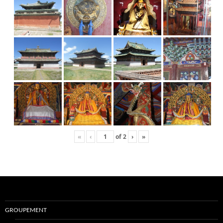
«
‹
of
2
›
»
GROUPEMENT