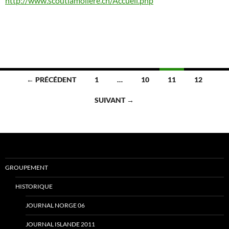
http://www.scoutlamoliere.ch/Accueil.php
Navigation
← PRÉCÉDENT
1
…
10
11
12
des
SUIVANT →
articles
GROUPEMENT
HISTORIQUE
JOURNAL NORGE 06
JOURNAL ISLANDE 2011