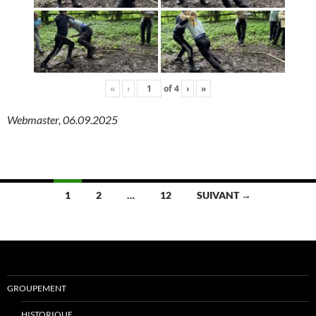
«
‹
of
4
›
»
Webmaster, 06.09.2025
Navigation
1
2
…
12
SUIVANT →
des
articles
GROUPEMENT
HISTORIQUE