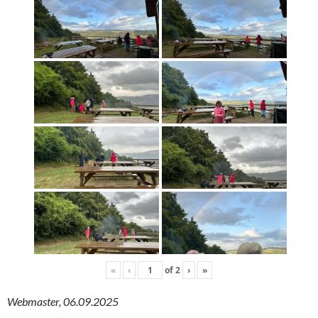
«
‹
of
2
›
»
Webmaster, 06.09.2025