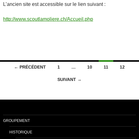
L’ancien site est accessible sur le lien suivant :
http://www.scoutlamoliere.ch/Accueil.php
Navigation
← PRÉCÉDENT
1
…
10
11
12
des
SUIVANT →
articles
GROUPEMENT
HISTORIQUE