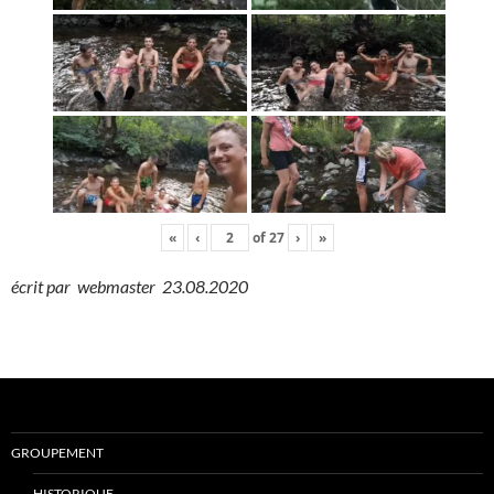
«
‹
of
27
›
»
écrit par webmaster 23.08.2020
GROUPEMENT
HISTORIQUE