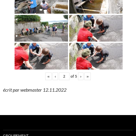
«
‹
of
5
›
»
écrit par webmaster 12.11.2022
GROUPEMENT