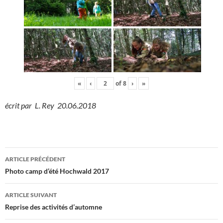
«
‹
of
8
›
»
écrit par L. Rey 20.06.2018
Navigation
ARTICLE PRÉCÉDENT
des
Photo camp d’été Hochwald 2017
articles
ARTICLE SUIVANT
Reprise des activités d’automne