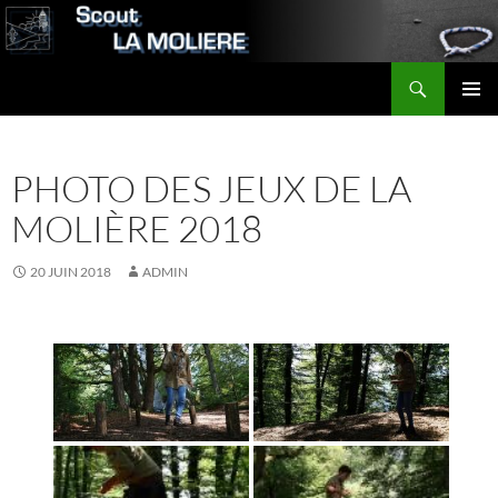
Aller
au
contenu
Recherche
Scout LA MOLIERE
MENU
PRINCI
PHOTO DES JEUX DE LA
MOLIÈRE 2018
20 JUIN 2018
ADMIN