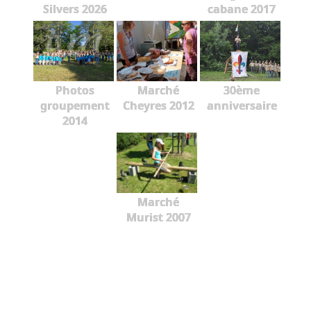
Silvers 2026
cabane 2017
Photos
Marché
30ème
groupement
Cheyres 2012
anniversaire
2014
Marché
Murist 2007