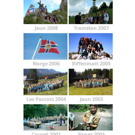
Jaun 2008
Tramelan 2007
Norge 2006
Riffenmatt 2005
Les Paccots 2004
Jaun 2003
Couvet 2002
Panex 2001