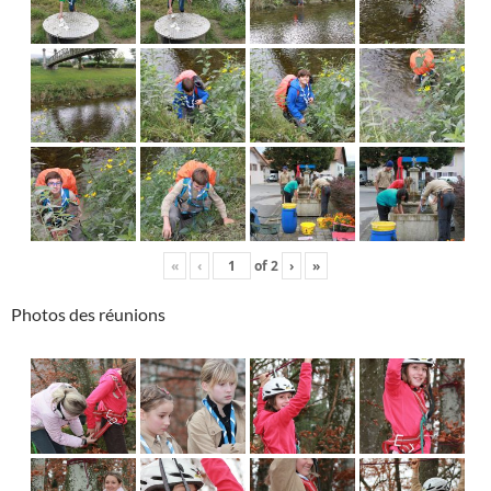
«
‹
of
2
›
»
Photos des réunions