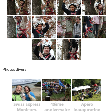
Photos divers
Swiss Express
40ème
Apéro
Monieurs-
anniversaire
inauguration