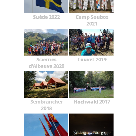
Suède 2022
Camp Souboz
2021
Sciernes
Couvet 2019
d'Albeuve 2020
Sembrancher
Hochwald 2017
2018