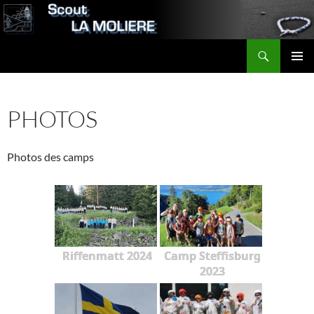
Aller
au
contenu
Recherche
Scout LA MOLIERE
MENU
PRINCI
PHOTOS
Photos des camps
Riffenmatt 2024
Camp Steffisburg
2023