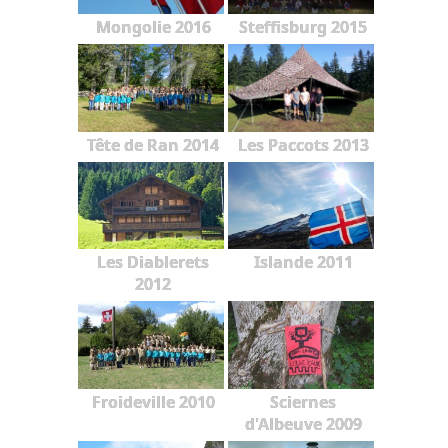
Mongolie 2016
Steffisburg 2015
Tête de Ran 2014
Les Paccots 2013
Les Diablerets
Islande 2011
2012
Froideville 2010
Sciernes
d'Albeuve 2009