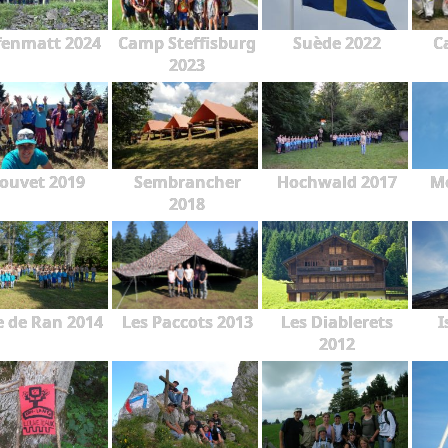
fenmatt 2024
Camp Steffisburg
Suède 2022
C
2023
ouvet 2019
Sembrancher
Hochwald 2017
Mo
2018
e de Ran 2014
Les Paccots 2013
Les Diablerets
I
2012