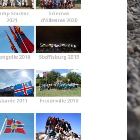
amp Souboz
Sciernes
2021
d'Albeuve 2020
ngolie 2016
Steffisburg 2015
slande 2011
Froideville 2010