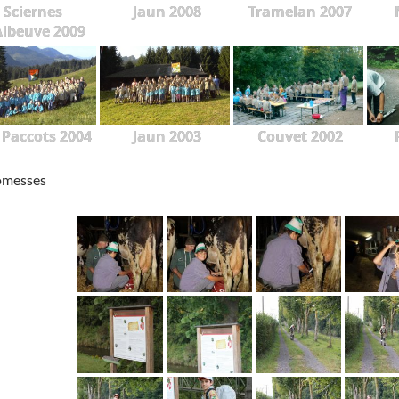
Sciernes
Jaun 2008
Tramelan 2007
Albeuve 2009
 Paccots 2004
Jaun 2003
Couvet 2002
omesses