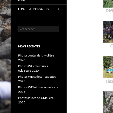
ESPACE RESPONSABLES
Rif
Rechercher :
C
NEWS RÉCENTES
Photos Joutes de la Molière
2026
Photos WE éclaireuses –
éclaireurs 2025
Photos WE cadets – cadettes
Têt
2025
Photos WE lutins – louveteaux
2025
Photos joutes de la Molière
2025