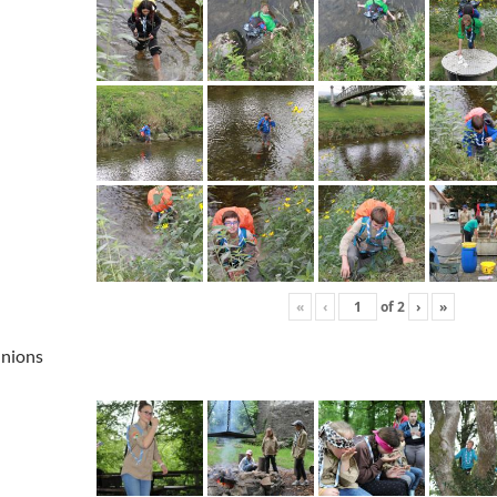
«
‹
of
2
›
»
unions