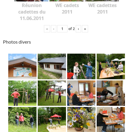
Réunion
WE cadets
WE cadettes
cadettes du
2011
2011
11.06.2011
«
‹
of
2
›
»
Photos divers