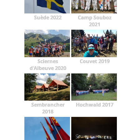
Suède 2022
Camp Souboz
2021
Sciernes
Couvet 2019
d'Albeuve 2020
Sembrancher
Hochwald 2017
2018