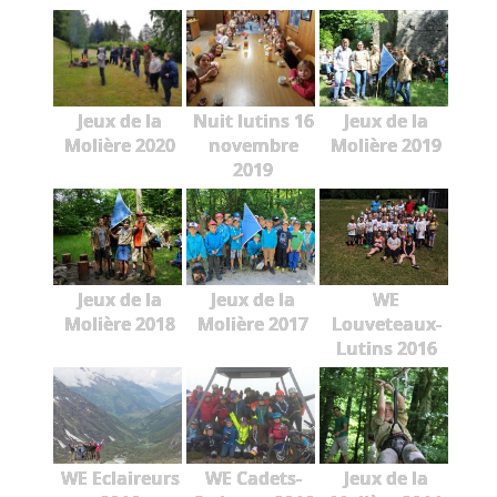
Jeux de la
Nuit lutins 16
Jeux de la
Molière 2020
novembre
Molière 2019
2019
Jeux de la
Jeux de la
WE
Molière 2018
Molière 2017
Louveteaux-
Lutins 2016
WE Eclaireurs
WE Cadets-
Jeux de la