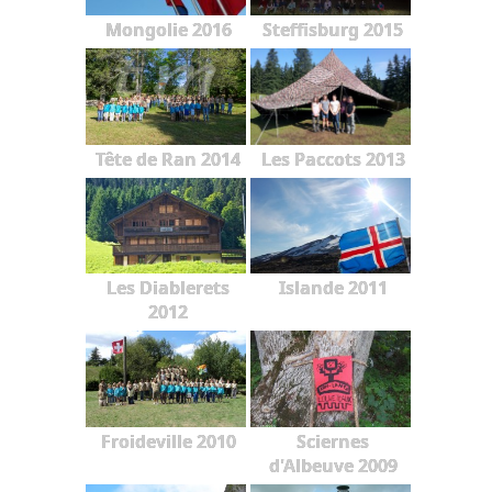
Mongolie 2016
Steffisburg 2015
Tête de Ran 2014
Les Paccots 2013
Les Diablerets
Islande 2011
2012
Froideville 2010
Sciernes
d'Albeuve 2009