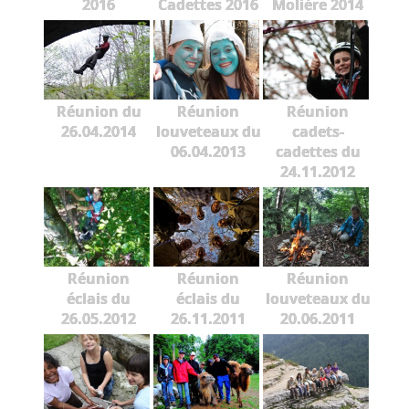
2016
Cadettes 2016
Molière 2014
Réunion du
Réunion
Réunion
26.04.2014
louveteaux du
cadets-
06.04.2013
cadettes du
24.11.2012
Réunion
Réunion
Réunion
éclais du
éclais du
louveteaux du
26.05.2012
26.11.2011
20.06.2011