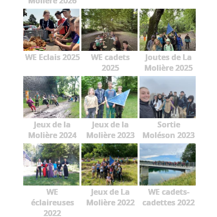
Molière 2026
WE Eclais 2025
WE cadets
Joutes de La
2025
Molière 2025
Jeux de la
Jeux de la
Sortie
Molière 2024
Molière 2023
Moléson 2023
WE
Jeux de La
WE cadets-
éclaireuses
Molière 2022
cadettes 2022
2022