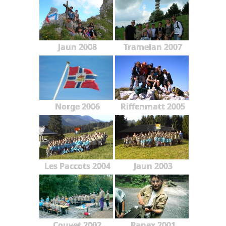
Jaun 2008
Tramelan 2007
Norge 2006
Riffenmatt 2005
Les Paccots 2004
Jaun 2003
Couvet 2002
Panex 2001