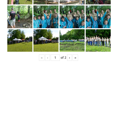
«
‹
of
2
›
»