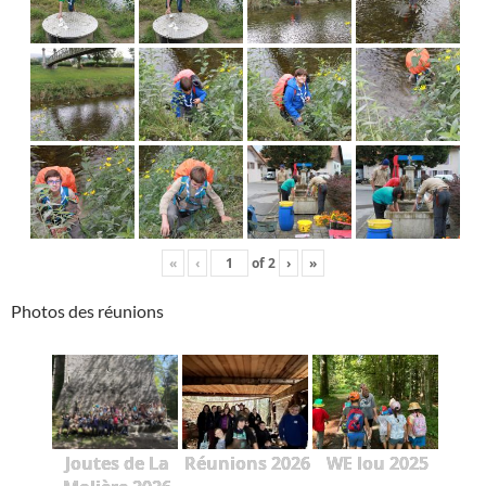
«
‹
of
2
›
»
Photos des réunions
Joutes de La
Réunions 2026
WE lou 2025