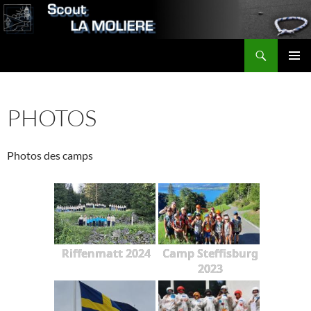
Aller
au
contenu
Recherche
Scout LA MOLIERE
MENU
PRINCI
PHOTOS
Photos des camps
Riffenmatt 2024
Camp Steffisburg
2023