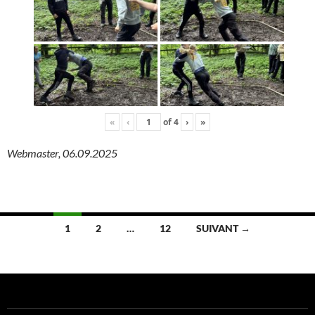
«
‹
of
4
›
»
Webmaster, 06.09.2025
Navigation
1
2
…
12
SUIVANT →
des
articles