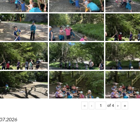
«
‹
of
4
›
»
.07.2026