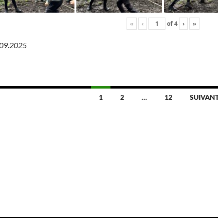
«
‹
of
4
›
»
.09.2025
1
2
…
12
SUIVAN