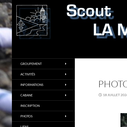
Aller
au
contenu
Recherche
Scout LA MOLIERE
GROUPEMENT
ACTIVITÉS
PHOTO
INFORMATIONS
18 JUILLET 202
CABANE
INSCRIPTION
PHOTOS
LIENS