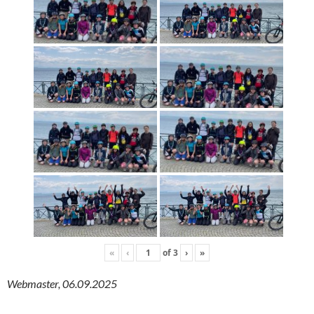
«
‹
of
3
›
»
Webmaster, 06.09.2025