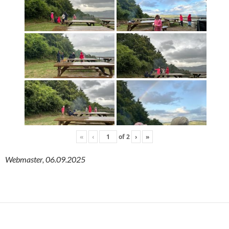
«
‹
of
2
›
»
Webmaster, 06.09.2025