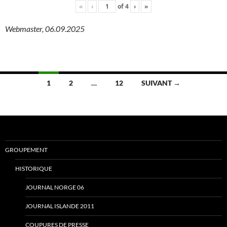
«
‹
of
4
›
»
Webmaster, 06.09.2025
Navigation
1
2
…
12
SUIVANT →
des
articles
GROUPEMENT
HISTORIQUE
JOURNAL NORGE 06
JOURNAL ISLANDE 2011
COUPURES DE PRESSE