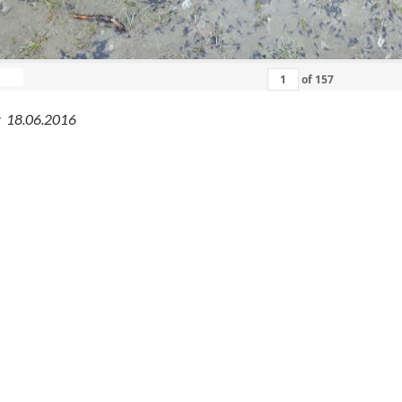
of
157
ey 18.06.2016