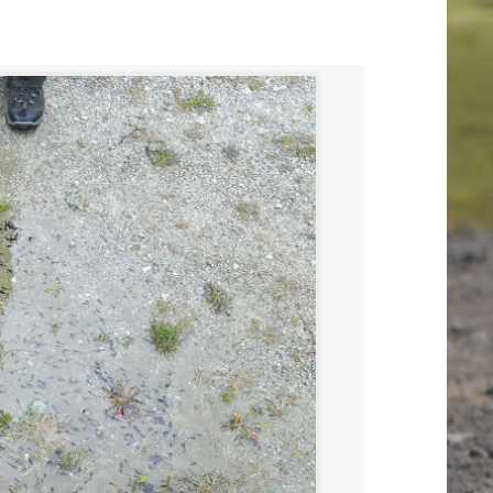
Scout+La+Moli%C3%A8re