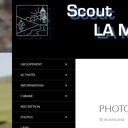
Aller
au
contenu
Recherche
Scout LA MOLIERE
GROUPEMENT
ACTIVITÉS
INFORMATIONS
CABANE
PHOTO
INSCRIPTION
PHOTOS
18 JUIN 2016
LIENS