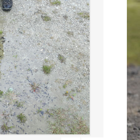
Scout+La+Moli%C3%A8re