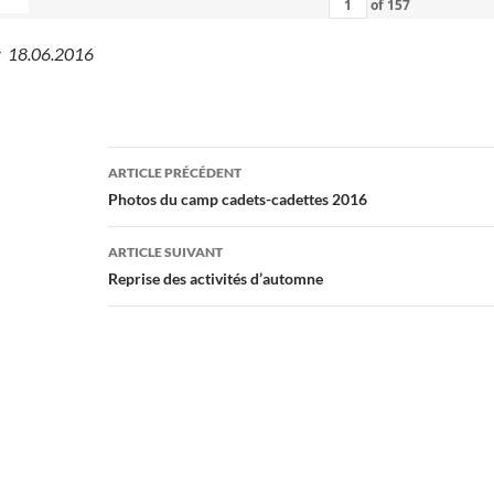
of
157
ey 18.06.2016
Navigation
ARTICLE PRÉCÉDENT
des
Photos du camp cadets-cadettes 2016
articles
ARTICLE SUIVANT
Reprise des activités d’automne