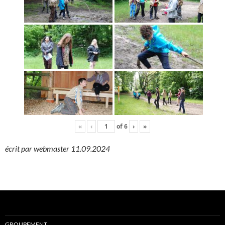
«
‹
of
6
›
»
écrit par webmaster 11.09.2024
GROUPEMENT